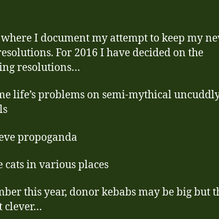
s where I document my attempt to keep my n
resolutions. For 2016 I have decided on the
ing resolutions…
me life’s problems on semi-mythical uncuddl
ls
ieve propoganda
e cats in various places
er this year, donor kebabs may be big but t
t clever…