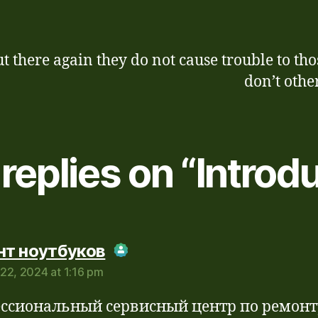
t there again they do not cause trouble to th
don’t othe
replies on “Introd
says:
нт ноутбуков
22, 2024 at 1:16 pm
Real Person Badge!
-Spam by CleanTalk
ссиональный сервисный центр по ремонт