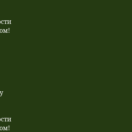
ости
дом!
у
ости
дом!