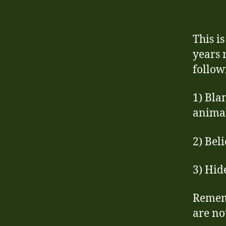
This i
years 
follow
1) Bla
anima
2) Bel
3) Hid
Rememb
are no