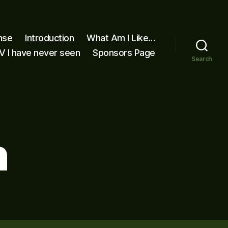
nse
Introduction
What Am I Like…
V I have never seen
Sponsors Page
Search
n