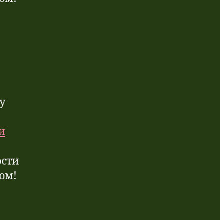
у
и
ости
дом!