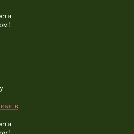
ости
дом!
у
ники в
ости
дом!