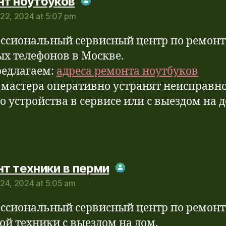
says:
нт ноутбуков
22, 2024 at 5:07 pm
Real Person Badge!
-Spam by CleanTalk
ссиональный сервисный центр по ремонт
ых телефонов в Москве.
едлагаем:
адреса ремонта ноутбуков
мастера оперативно устранят неисправн
о устройства в сервисе или с выездом на 
says:
т техники в перми
24, 2024 at 5:05 am
Real Person Badge!
-Spam by CleanTalk
ссиональный сервисный центр по ремонт
ой техники с выездом на дом.