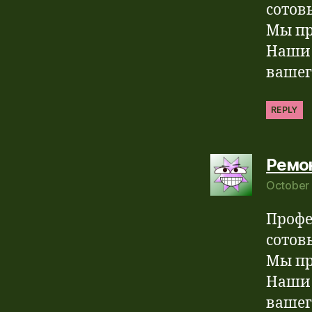
сотов
Мы пр
Наши 
вашег
REPLY
Ремо
October 
The 
Anti
Профе
сотов
Мы пр
Наши 
вашег