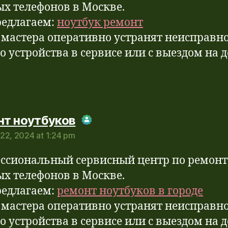
ых телефонов в Москве.
едлагаем:
ноутбук ремонт
мастера оперативно устранят неисправн
о устройства в сервисе или с выездом на 
says:
нт ноутбуков
22, 2024 at 1:24 pm
Real Person Badge!
-Spam by CleanTalk
ссиональный сервисный центр по ремонт
ых телефонов в Москве.
едлагаем:
ремонт ноутбуков в городе
мастера оперативно устранят неисправн
о устройства в сервисе или с выездом на 