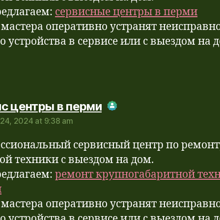
едлагаем:
сервисные центры в перми
мастера оперативно устранят неисправн
о устройства в сервисе или с выездом на 
says:
с центры в перми
24, 2024 at 9:38 am
Real Person Badge!
-Spam by CleanTalk
ссиональный сервисный центр по ремонт
ой техники с выездом на дом.
едлагаем:
ремонт крупногабаритной тех
и
мастера оперативно устранят неисправн
о устройства в сервисе или с выездом на 