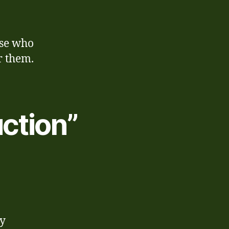
ose who
r them.
uction”
у