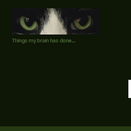
Mike's
Things my brain has done...
World
(brain
farts
and
other
adventures)