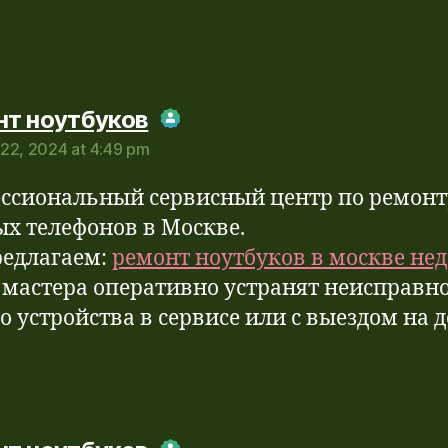
says:
нт ноутбуков
22, 2024 at 4:49 pm
Real Person Badge!
-Spam by CleanTalk
ссиональный сервисный центр по ремонт
ых телефонов в Москве.
едлагаем:
ремонт ноутбуков в москве не
мастера оперативно устранят неисправн
о устройства в сервисе или с выездом на 