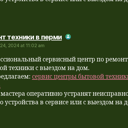
says:
т техники в перми
24, 2024 at 11:02 am
Real Person Badge!
-Spam by CleanTalk
ссиональный сервисный центр по ремонт
ой техники с выездом на дом.
едлагаем:
сервис центры бытовой техник
ь
мастера оперативно устранят неисправн
о устройства в сервисе или с выездом на 