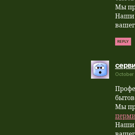
Мы пр
Наши 
вашег
REPLY
серви
October 
The 
Anti
Профе
бытов
Мы пр
перм
Наши 
вашег